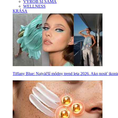
VYROB SI SAMA
WELLNESS
KRÁSA
Tiffany Blue: Najväčší módny trend leta 2026. Ako nosiť ikon