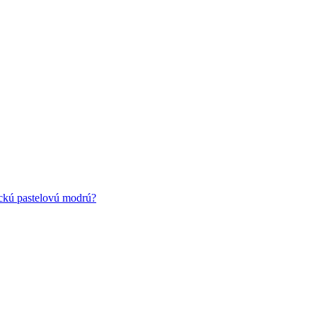
ickú pastelovú modrú?