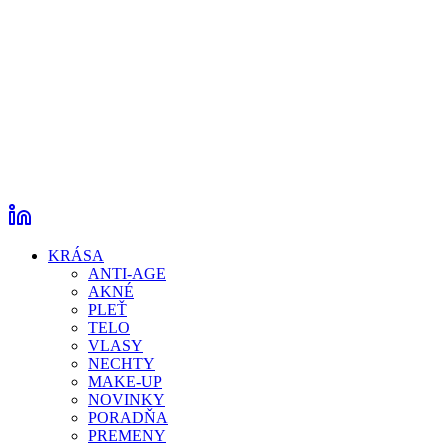
KRÁSA
ANTI-AGE
AKNÉ
PLEŤ
TELO
VLASY
NECHTY
MAKE-UP
NOVINKY
PORADŇA
PREMENY