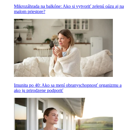
Mikrozáhrada na balkóne: Ako si vytvoriť zelenú oázu aj na
malom priestore?
Imunita po 40: Ako sa mení obranyschopnosť organizmu a
ako ju prirodzene podporiť