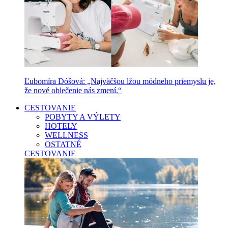
Ľubomíra Dóšová: „Najväčšou lžou módneho priemyslu je,
že nové oblečenie nás zmení.“
CESTOVANIE
POBYTY A VÝLETY
HOTELY
WELLNESS
OSTATNÉ
CESTOVANIE