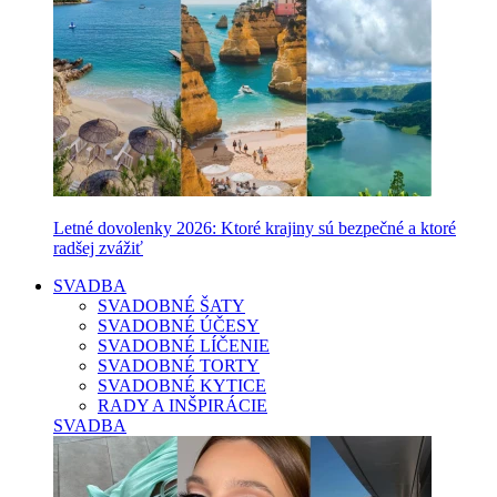
Letné dovolenky 2026: Ktoré krajiny sú bezpečné a ktoré
radšej zvážiť
SVADBA
SVADOBNÉ ŠATY
SVADOBNÉ ÚČESY
SVADOBNÉ LÍČENIE
SVADOBNÉ TORTY
SVADOBNÉ KYTICE
RADY A INŠPIRÁCIE
SVADBA