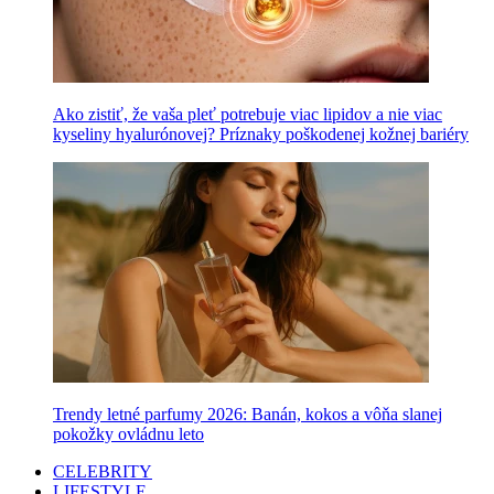
Ako zistiť, že vaša pleť potrebuje viac lipidov a nie viac
kyseliny hyalurónovej? Príznaky poškodenej kožnej bariéry
Trendy letné parfumy 2026: Banán, kokos a vôňa slanej
pokožky ovládnu leto
CELEBRITY
LIFESTYLE