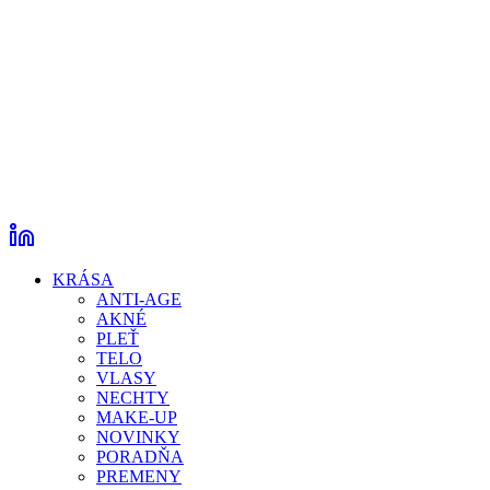
KRÁSA
ANTI-AGE
AKNÉ
PLEŤ
TELO
VLASY
NECHTY
MAKE-UP
NOVINKY
PORADŇA
PREMENY