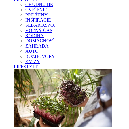
CHUDNUTIE
CVIČENIE
PRE ŽENY
INŠPIRÁCIE
SEBAROZVOJ
VOĽNÝ ČAS
RODINA
DOMÁCNOSŤ
ZÁHRADA
AUTO
ROZHOVORY
KVÍZY
LIFESTYLE