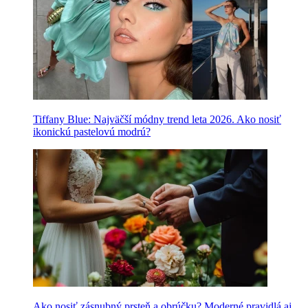
Tiffany Blue: Najväčší módny trend leta 2026. Ako nosiť
ikonickú pastelovú modrú?
Ako nosiť zásnubný prsteň a obrúčku? Moderné pravidlá aj