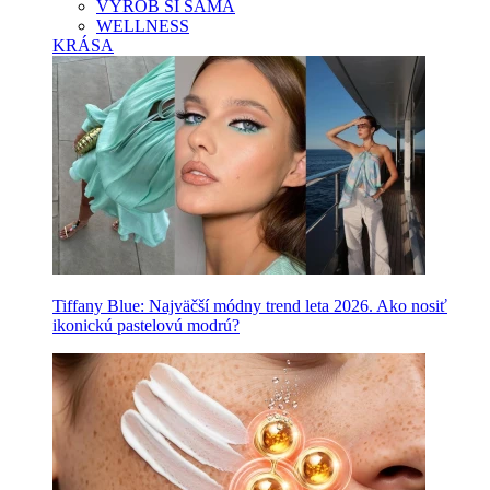
VYROB SI SAMA
WELLNESS
KRÁSA
Tiffany Blue: Najväčší módny trend leta 2026. Ako nosiť
ikonickú pastelovú modrú?