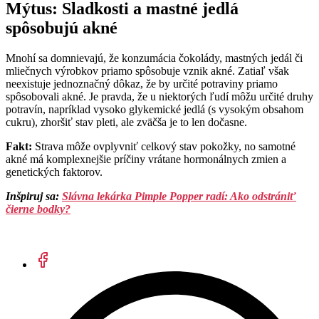
Mýtus: Sladkosti a mastné jedlá
spôsobujú akné
Mnohí sa domnievajú, že konzumácia čokolády, mastných jedál či
mliečnych výrobkov priamo spôsobuje vznik akné. Zatiaľ však
neexistuje jednoznačný dôkaz, že by určité potraviny priamo
spôsobovali akné. Je pravda, že u niektorých ľudí môžu určité druhy
potravín, napríklad vysoko glykemické jedlá (s vysokým obsahom
cukru), zhoršiť stav pleti, ale zväčša je to len dočasne.
Fakt:
Strava môže ovplyvniť celkový stav pokožky, no samotné
akné má komplexnejšie príčiny vrátane hormonálnych zmien a
genetických faktorov.
Inšpiruj sa:
Slávna lekárka Pimple Popper radí: Ako odstrániť
čierne bodky?