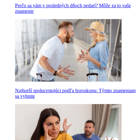
Prečo sa vám v posledných dňoch nedarí? Môže za to vaše
znamenie
Najhorší spolucestujúci podľa horoskopu: Týmto znameniam
sa vyhnite