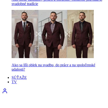
svadobné tradície
Ako sa líši oblek na svadbu, do práce a na spoločenské
udalosti?
SÚŤAŽE
TV