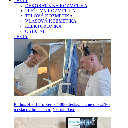
TESTY
DEKORATÍVNA KOZMETIKA
PLEŤOVÁ KOZMETIKA
TELOVÁ KOZMETIKA
VLASOVÁ KOZMETIKA
ELEKTORONIKA
OSTATNÉ
TESTY
Philips Head Pro Series 9000: testovali sme niekoľko
mesiacov holiaci strojček na hlavu