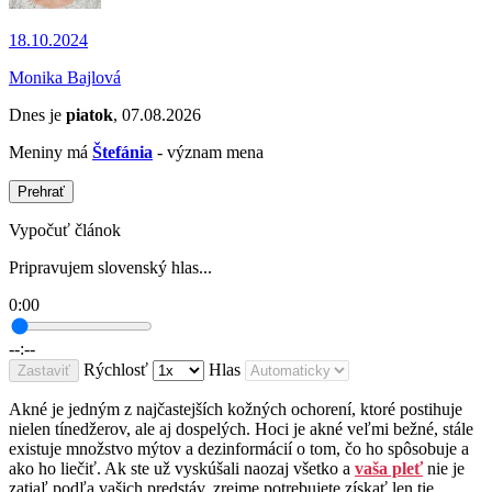
18.10.2024
Monika Bajlová
Dnes je
piatok
, 07.08.2026
Meniny má
Štefánia
- význam mena
Prehrať
Vypočuť článok
Pripravujem slovenský hlas...
0:00
--:--
Rýchlosť
Hlas
Zastaviť
Akné je jedným z najčastejších kožných ochorení, ktoré postihuje
nielen tínedžerov, ale aj dospelých. Hoci je akné veľmi bežné, stále
existuje množstvo mýtov a dezinformácií o tom, čo ho spôsobuje a
ako ho liečiť. Ak ste už vyskúšali naozaj všetko a
vaša pleť
nie je
zatiaľ podľa vašich predstáv, zrejme potrebujete získať len tie