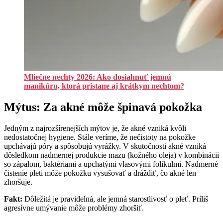
Mliečne nechty 2026: Ako dosiahnuť jemnú
manikúru, ktorá pristane aj krátkym nechtom?
Mýtus: Za akné môže špinavá pokožka
Jedným z najrozšírenejších mýtov je, že akné vzniká kvôli
nedostatočnej hygiene. Stále veríme, že nečistoty na pokožke
upchávajú póry a spôsobujú vyrážky. V skutočnosti akné vzniká
dôsledkom nadmernej produkcie mazu (kožného oleja) v kombinácii
so zápalom, baktériami a upchatými vlasovými folikulmi. Nadmerné
čistenie pleti môže pokožku vysušovať a dráždiť, čo akné len
zhoršuje.
Fakt:
Dôležitá je pravidelná, ale jemná starostlivosť o pleť. Príliš
agresívne umývanie môže problémy zhoršiť.