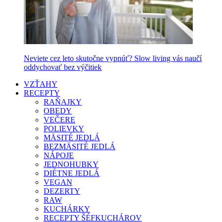
Neviete cez leto skutočne vypnúť? Slow living vás naučí
oddychovať bez výčitiek
VZŤAHY
RECEPTY
RAŇAJKY
OBEDY
VEČERE
POLIEVKY
MÄSITÉ JEDLÁ
BEZMÄSITÉ JEDLÁ
NÁPOJE
JEDNOHUBKY
DIÉTNE JEDLÁ
VEGAN
DEZERTY
RAW
KUCHÁRKY
RECEPTY ŠÉFKUCHÁROV