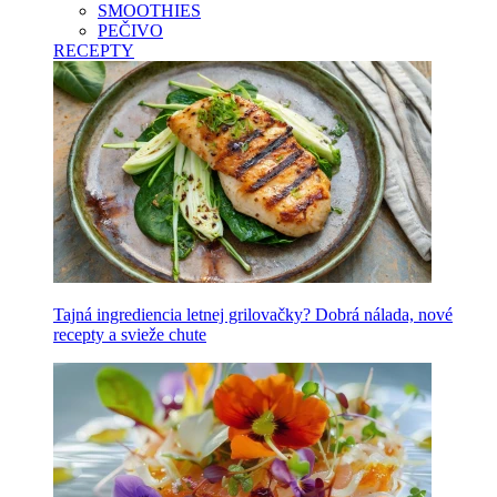
SMOOTHIES
PEČIVO
RECEPTY
Tajná ingrediencia letnej grilovačky? Dobrá nálada, nové
recepty a svieže chute