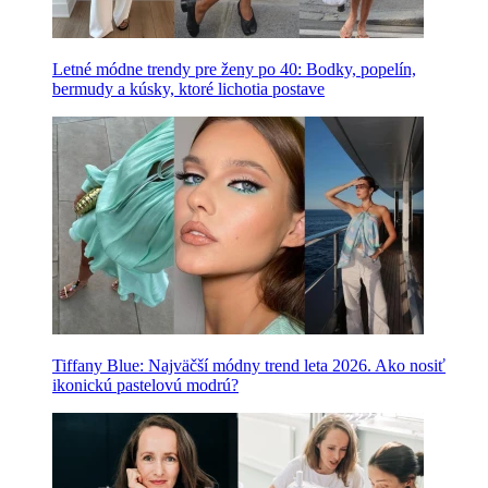
Letné módne trendy pre ženy po 40: Bodky, popelín,
bermudy a kúsky, ktoré lichotia postave
Tiffany Blue: Najväčší módny trend leta 2026. Ako nosiť
ikonickú pastelovú modrú?