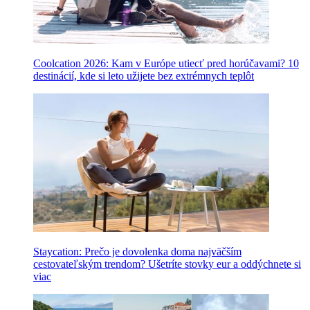
Coolcation 2026: Kam v Európe utiecť pred horúčavami? 10
destinácií, kde si leto užijete bez extrémnych teplôt
Staycation: Prečo je dovolenka doma najväčším
cestovateľským trendom? Ušetríte stovky eur a oddýchnete si
viac