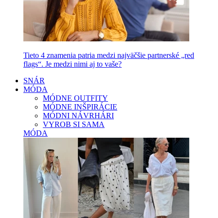
Tieto 4 znamenia patria medzi najväčšie partnerské „red
flags“. Je medzi nimi aj to vaše?
SNÁR
MÓDA
MÓDNE OUTFITY
MÓDNE INŠPIRÁCIE
MÓDNI NÁVRHÁRI
VYROB SI SAMA
MÓDA