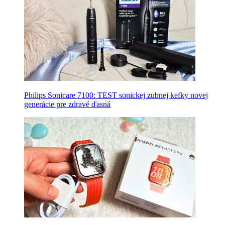
Philips Sonicare 7100: TEST sonickej zubnej kefky novej
generácie pre zdravé ďasná