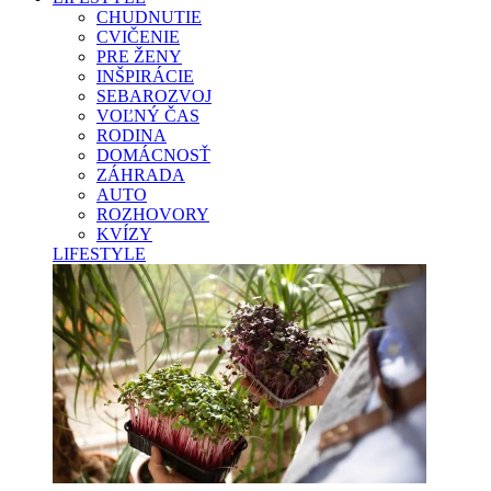
CHUDNUTIE
CVIČENIE
PRE ŽENY
INŠPIRÁCIE
SEBAROZVOJ
VOĽNÝ ČAS
RODINA
DOMÁCNOSŤ
ZÁHRADA
AUTO
ROZHOVORY
KVÍZY
LIFESTYLE