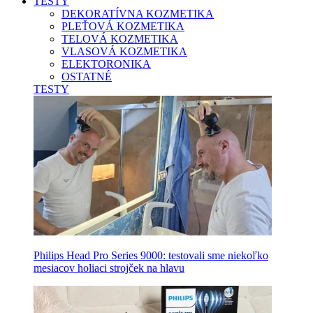
TESTY
DEKORATÍVNA KOZMETIKA
PLEŤOVÁ KOZMETIKA
TELOVÁ KOZMETIKA
VLASOVÁ KOZMETIKA
ELEKTORONIKA
OSTATNÉ
TESTY
Philips Head Pro Series 9000: testovali sme niekoľko
mesiacov holiaci strojček na hlavu