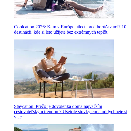
Coolcation 2026: Kam v Európe utiecť pred horúčavami? 10
destinácií, kde si leto užijete bez extrémnych teplôt
Staycation: Prečo je dovolenka doma najväčším
cestovateľským trendom? Ušetríte stovky eur a oddýchnete si
viac