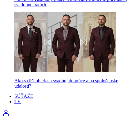
svadobné tradície
Ako sa líši oblek na svadbu, do práce a na spoločenské
udalosti?
SÚŤAŽE
TV