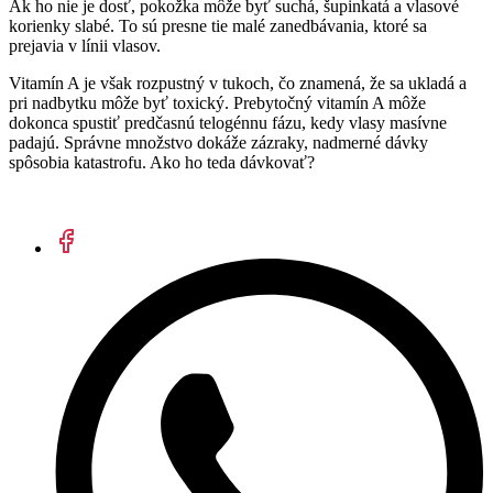
Ak ho nie je dosť, pokožka môže byť suchá, šupinkatá a vlasové
korienky slabé. To sú presne tie malé zanedbávania, ktoré sa
prejavia v línii vlasov.
Vitamín A je však rozpustný v tukoch, čo znamená, že sa ukladá a
pri nadbytku môže byť toxický. Prebytočný vitamín A môže
dokonca spustiť predčasnú telogénnu fázu, kedy vlasy masívne
padajú. Správne množstvo dokáže zázraky, nadmerné dávky
spôsobia katastrofu. Ako ho teda dávkovať?