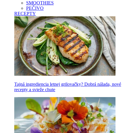
SMOOTHIES
PEČIVO
RECEPTY
Tajná ingrediencia letnej grilovačky? Dobrá nálada, nové
recepty a svieže chute