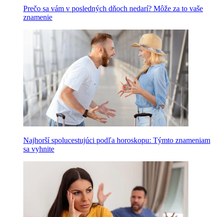
Prečo sa vám v posledných dňoch nedarí? Môže za to vaše
znamenie
Najhorší spolucestujúci podľa horoskopu: Týmto znameniam
sa vyhnite