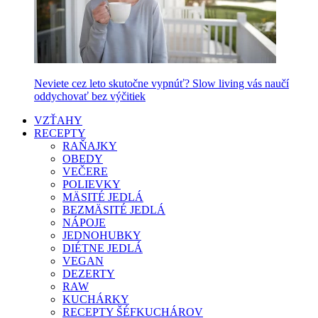
Neviete cez leto skutočne vypnúť? Slow living vás naučí
oddychovať bez výčitiek
VZŤAHY
RECEPTY
RAŇAJKY
OBEDY
VEČERE
POLIEVKY
MÄSITÉ JEDLÁ
BEZMÄSITÉ JEDLÁ
NÁPOJE
JEDNOHUBKY
DIÉTNE JEDLÁ
VEGAN
DEZERTY
RAW
KUCHÁRKY
RECEPTY ŠÉFKUCHÁROV