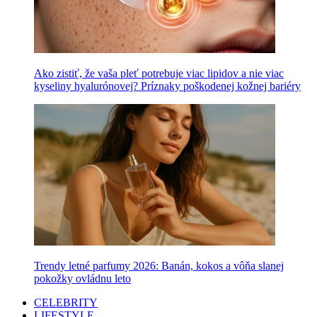
Ako zistiť, že vaša pleť potrebuje viac lipidov a nie viac
kyseliny hyalurónovej? Príznaky poškodenej kožnej bariéry
Trendy letné parfumy 2026: Banán, kokos a vôňa slanej
pokožky ovládnu leto
CELEBRITY
LIFESTYLE