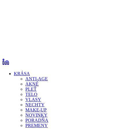
KRÁSA
ANTI-AGE
AKNÉ
PLEŤ
TELO
VLASY
NECHTY
MAKE-UP
NOVINKY
PORADŇA
PREMENY