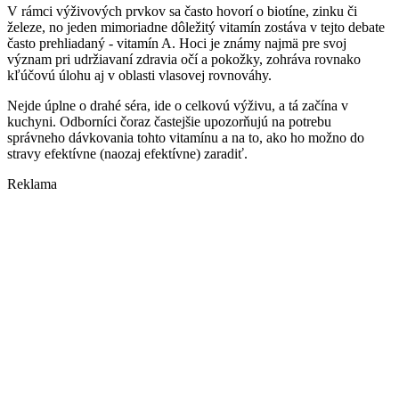
V rámci výživových prvkov sa často hovorí o biotíne, zinku či
železe, no jeden mimoriadne dôležitý vitamín zostáva v tejto debate
často prehliadaný - vitamín A. Hoci je známy najmä pre svoj
význam pri udržiavaní zdravia očí a pokožky, zohráva rovnako
kľúčovú úlohu aj v oblasti vlasovej rovnováhy.
Nejde úplne o drahé séra, ide o celkovú výživu, a tá začína v
kuchyni. Odborníci čoraz častejšie upozorňujú na potrebu
správneho dávkovania tohto vitamínu a na to, ako ho možno do
stravy efektívne (naozaj efektívne) zaradiť.
Reklama