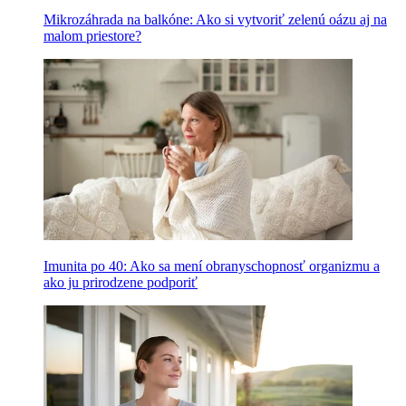
Mikrozáhrada na balkóne: Ako si vytvoriť zelenú oázu aj na
malom priestore?
Imunita po 40: Ako sa mení obranyschopnosť organizmu a
ako ju prirodzene podporiť