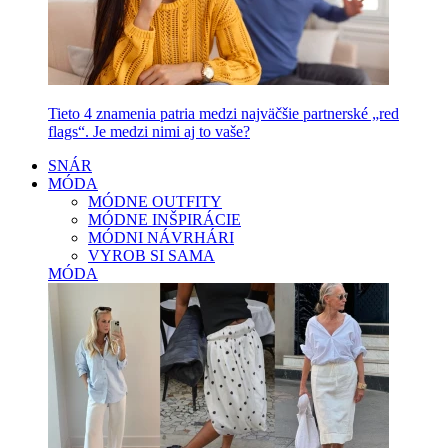
Tieto 4 znamenia patria medzi najväčšie partnerské „red
flags“. Je medzi nimi aj to vaše?
SNÁR
MÓDA
MÓDNE OUTFITY
MÓDNE INŠPIRÁCIE
MÓDNI NÁVRHÁRI
VYROB SI SAMA
MÓDA