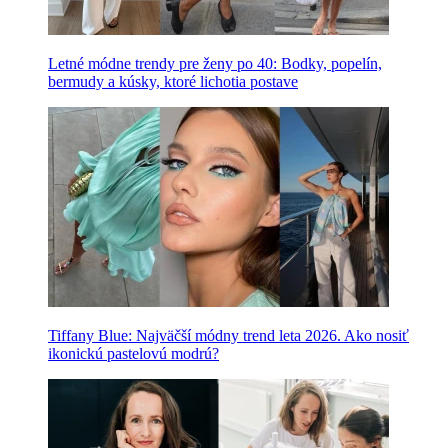
Letné módne trendy pre ženy po 40: Bodky, popelín,
bermudy a kúsky, ktoré lichotia postave
Tiffany Blue: Najväčší módny trend leta 2026. Ako nosiť
ikonickú pastelovú modrú?