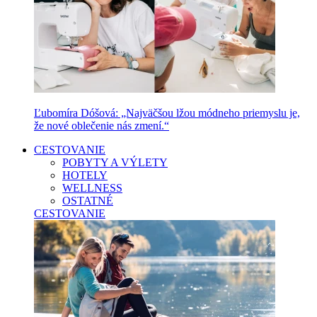
Ľubomíra Dóšová: „Najväčšou lžou módneho priemyslu je,
že nové oblečenie nás zmení.“
CESTOVANIE
POBYTY A VÝLETY
HOTELY
WELLNESS
OSTATNÉ
CESTOVANIE