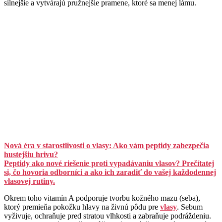
silnejšie a vytvárajú pružnejšie pramene, ktoré sa menej lámu.
Nová éra v starostlivosti o vlasy: Ako vám peptidy zabezpečia
hustejšiu hrivu?
Peptidy ako nové riešenie proti vypadávaniu vlasov? Prečítatej
si, čo hovoria odborníci a ako ich zaradiť do vašej každodennej
vlasovej rutiny.
Okrem toho vitamín A podporuje tvorbu kožného mazu (seba),
ktorý premieňa pokožku hlavy na živnú pôdu pre
vlasy
. Sebum
vyživuje, ochraňuje pred stratou vlhkosti a zabraňuje podráždeniu.