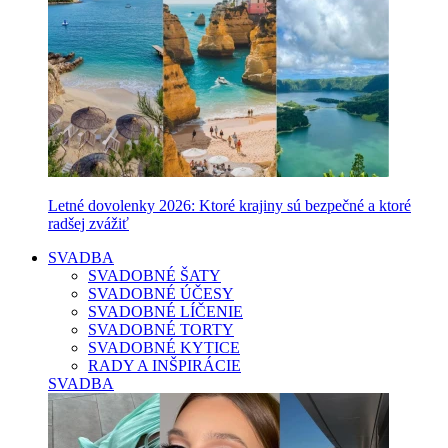
Letné dovolenky 2026: Ktoré krajiny sú bezpečné a ktoré
radšej zvážiť
SVADBA
SVADOBNÉ ŠATY
SVADOBNÉ ÚČESY
SVADOBNÉ LÍČENIE
SVADOBNÉ TORTY
SVADOBNÉ KYTICE
RADY A INŠPIRÁCIE
SVADBA