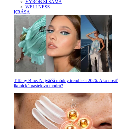
VYROB SI SAMA
WELLNESS
KRÁSA
Tiffany Blue: Najväčší módny trend leta 2026. Ako nosiť
ikonickú pastelovú modrú?