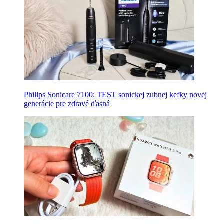
Philips Sonicare 7100: TEST sonickej zubnej kefky novej
generácie pre zdravé ďasná