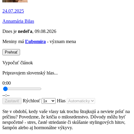
24.07.2025
Annamária Bilas
Dnes je
nedeľa
, 09.08.2026
Meniny má
Ľubomíra
- význam mena
Prehrať
Vypočuť článok
Pripravujem slovenský hlas...
0:00
--:--
Rýchlosť
Hlas
Zastaviť
Ste v období, kedy vaše vlasy tak trochu štrajkujú a neviete prísť na
príčinu? Povedzme, že kričia o milosrdenstvo. Dôvody môžu byť
nespočetné - stres, časté striedanie či skúšanie stylingových hitov,
šampón alebo aj hormonálne výkyvy.