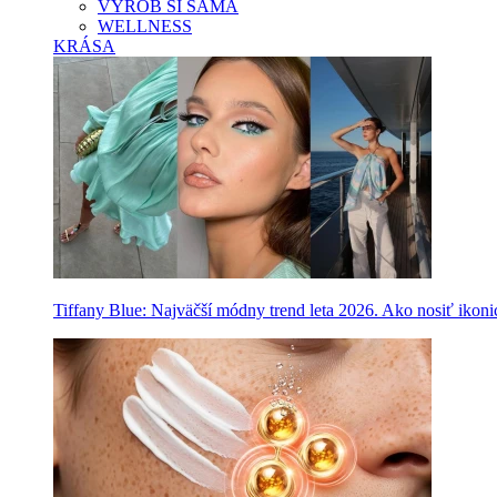
VYROB SI SAMA
WELLNESS
KRÁSA
Tiffany Blue: Najväčší módny trend leta 2026. Ako nosiť ikon