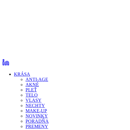
KRÁSA
ANTI-AGE
AKNÉ
PLEŤ
TELO
VLASY
NECHTY
MAKE-UP
NOVINKY
PORADŇA
PREMENY